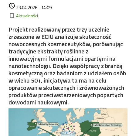
Data dodania
access_time
23.04.2026 - 14:09
Kategorie
bookmark_border
Aktualności
Projekt realizowany przez trzy uczelnie
zrzeszone w ECIU analizuje skuteczność
nowoczesnych kosmeceutyków, porównując
tradycyjne ekstrakty roślinne z
innowacyjnymi formulacjami opartymi na
nanotechnologii. Dzięki współpracy z branżą
kosmetyczną oraz badaniom z udziałem osób
w wieku 50+, inicjatywa ta ma na celu
opracowanie skutecznych i zrównoważonych
produktów przeciwstarzeniowych popartych
dowodami naukowymi.
Image