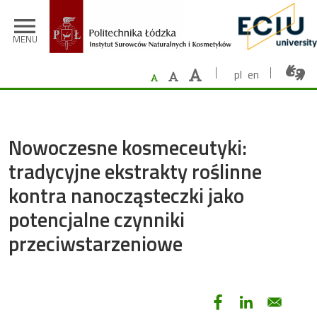
Przejdź do treści
menu
MENU
pl
en
Nowoczesne kosmeceutyki:
tradycyjne ekstrakty roślinne
kontra nanocząsteczki jako
potencjalne czynniki
przeciwstarzeniowe