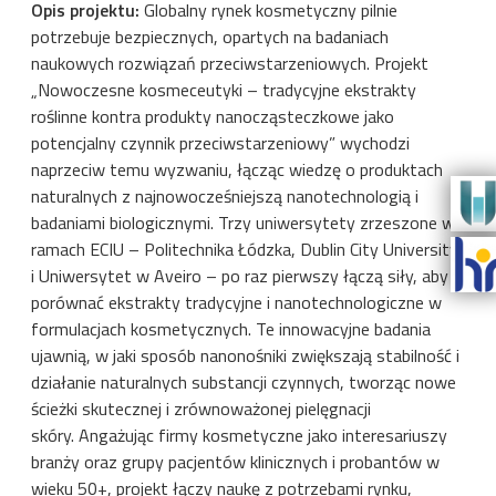
Opis projektu:
Globalny rynek kosmetyczny pilnie
potrzebuje bezpiecznych, opartych na badaniach
naukowych rozwiązań przeciwstarzeniowych.
Projekt
„Nowoczesne kosmeceutyki – tradycyjne ekstrakty
roślinne kontra produkty nanocząsteczkowe jako
potencjalny czynnik przeciwstarzeniowy” wychodzi
naprzeciw temu wyzwaniu, łącząc wiedzę o produktach
naturalnych z najnowocześniejszą nanotechnologią i
badaniami biologicznymi.
Trzy uniwersytety zrzeszone w
ramach ECIU – Politechnika Łódzka, Dublin City University
i Uniwersytet w Aveiro – po raz pierwszy łączą siły, aby
porównać ekstrakty tradycyjne i nanotechnologiczne w
formulacjach kosmetycznych.
Te innowacyjne badania
ujawnią, w jaki sposób nanonośniki zwiększają stabilność i
działanie naturalnych substancji czynnych, tworząc nowe
ścieżki skutecznej i zrównoważonej pielęgnacji
skóry.
Angażując firmy kosmetyczne jako interesariuszy
branży oraz grupy pacjentów klinicznych i probantów w
wieku 50+, projekt łączy naukę z potrzebami rynku,