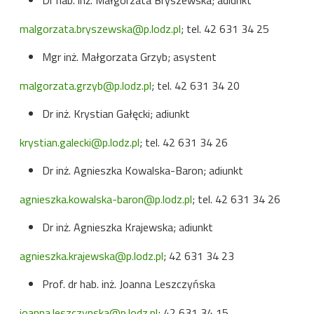
malgorzata.bryszewska@p.lodz.pl
; tel. 42 631 34 25
Mgr inż. Małgorzata Grzyb; asystent
malgorzata.grzyb@p.lodz.pl
; tel. 42 631 34 20
Dr inż. Krystian Gałęcki; adiunkt
krystian.galecki@p.lodz.pl
; tel. 42 631 34 26
Dr inż. Agnieszka Kowalska-Baron; adiunkt
agnieszka.kowalska-baron@p.lodz.pl
; tel. 42 631 34 26
Dr inż. Agnieszka Krajewska; adiunkt
agnieszka.krajewska@p.lodz.pl
; 42 631 34 23
Prof. dr hab. inż. Joanna Leszczyńska
joanna.leszczynska@p.lodz.pl
; 42 631 34 15