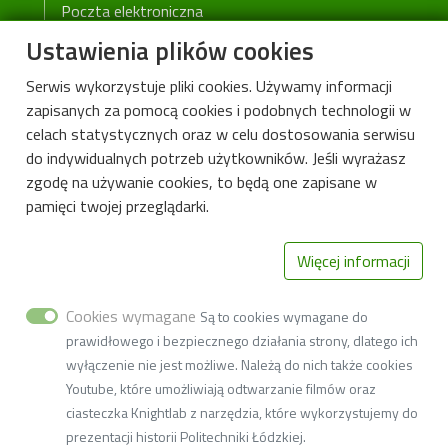
Poczta elektroniczna
Wikamp
Ustawienia plików cookies
Web Dziekanat
Serwis wykorzystuje pliki cookies. Używamy informacji
Biblioteka PŁ
zapisanych za pomocą cookies i podobnych technologii w
Rekrutacja PŁ
celach statystycznych oraz w celu dostosowania serwisu
do indywidualnych potrzeb użytkowników. Jeśli wyrażasz
Deklaracja dostępności cyfrowej
zgodę na używanie cookies, to będą one zapisane w
pamięci twojej przeglądarki.
Więcej informacji
Cookies wymagane
Są to cookies wymagane do
prawidłowego i bezpiecznego działania strony, dlatego ich
wyłączenie nie jest możliwe. Należą do nich także cookies
Instytut Surowców Naturalnych i
Youtube, które umożliwiają odtwarzanie filmów oraz
Kosmetyków
ciasteczka Knightlab z narzędzia, które wykorzystujemy do
90-537 Łódź, ul. Stefanowskiego 2/22
prezentacji historii Politechniki Łódzkiej.