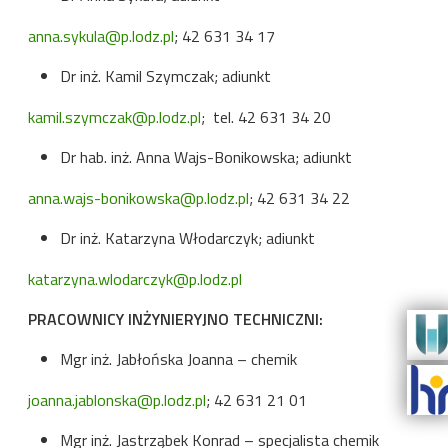
anna.sykula@p.lodz.pl
; 42 631 34 17
Dr inż. Kamil Szymczak; adiunkt
kamil.szymczak@p.lodz.pl
; tel. 42 631 34 20
Dr hab. inż. Anna Wajs-Bonikowska; adiunkt
anna.wajs-bonikowska@p.lodz.pl
; 42 631 34 22
Dr inż. Katarzyna Włodarczyk; adiunkt
katarzyna.wlodarczyk@p.lodz.pl
PRACOWNICY INŻYNIERYJNO TECHNICZNI:
Mgr inż. Jabłońska Joanna – chemik
joanna.jablonska@p.lodz.pl
; 42 631 21 01
Mgr inż. Jastrząbek Konrad – specjalista chemik