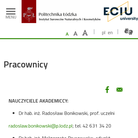
Przejdź do treści
menu
MENU
pl
en
Pracownicy
NAUCZYCIELE AKADEMICCY:
Dr hab. inż. Radosław Bonikowski, prof. uczelni
radoslaw.bonikowski@p.lodz.pl
; tel. 42 631 34 20
Dr hab. inż. Małgorzata Bryszewska; adiunkt