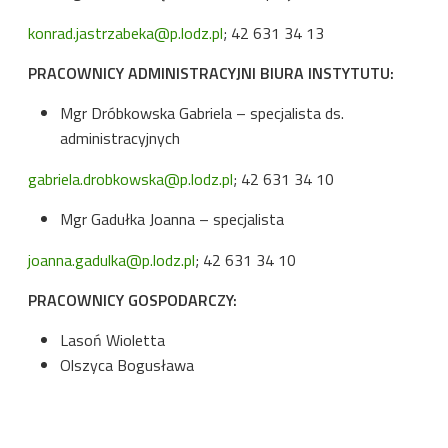
konrad.jastrzabeka@p.lodz.pl
; 42 631 34 13
PRACOWNICY ADMINISTRACYJNI BIURA INSTYTUTU:
Mgr Dróbkowska Gabriela – specjalista ds.
administracyjnych
gabriela.drobkowska@p.lodz.pl
; 42 631 34 10
Mgr Gadułka Joanna – specjalista
joanna.gadulka@p.lodz.pl
; 42 631 34 10
PRACOWNICY GOSPODARCZY:
Lasoń Wioletta
Olszyca Bogusława