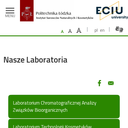
Przejdź do treści
menu
MENU
pl
en
Nasze Laboratoria
Laboratorium Chromatograficznej Analizy
Związków Bioorganicznych
Na wyposażeniu Laboratorium
Laboratorium Technologii Kosmetyków