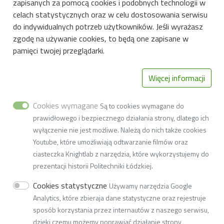
Kontakt:
zapisanych za pomocą cookies i podobnych technologii w
- Fluorymetr czasowo-rozdzielczy z techniką
Biblioteka PŁ
celach statystycznych oraz w celu dostosowania serwisu
dr Anna Sykuła
skorelowanego w czasie zliczania pojedynczych fotonów
do indywidualnych potrzeb użytkowników. Jeśli wyrażasz
Rekrutacja PŁ
anna.sykula@p.lodz.pl
(Edinburgh Instruments Co, UK) przy użyciu którego
zgodę na używanie cookies, to będą one zapisane w
Deklaracja dostępności cyfrowej
tel. (+48 42) 631 34 17
można wykonać
pomiary kinetyk zaniku emisji
pamięci twojej przeglądarki.
Wirówka laboratoryjna
fluorescencji i fosforescencji w temperaturze pokojowej
przy wzbudzeniu 295, 390 i 455 nm i
wyznaczanie
Więcej informacji
parametrów kinetyki zaniku fluorescencji i fosforescencji
przy wzbudzeniu 295, 390 i 455 nm.
Cookies wymagane
Są to cookies wymagane do
prawidłowego i bezpiecznego działania strony, dlatego ich
wyłączenie nie jest możliwe. Należą do nich także cookies
Youtube, które umożliwiają odtwarzanie filmów oraz
Instytut Surowców Naturalnych i
ciasteczka Knightlab z narzędzia, które wykorzystujemy do
Kosmetyków
prezentacji historii Politechniki Łódzkiej.
- ręczne homogenizatory laboratoryjne
90-537 Łódź, ul. Stefanowskiego 2/22
Cookies statystyczne
Używamy narzędzia Google
Kołyska laboratoryjna
tel. (+48 42) 631 34 10, fax: (+48 42) 631 28 42
Analytics, które zbieraja dane statystyczne oraz rejestruje
kontakt:
email:
w5i52@adm.p.lodz.pl
sposób korzystania przez internautów z naszego serwisu,
dr hab. inż. Radosław Bonikowski, prof. uczelni
AE:PL-77859-99877-ERVVB-29
dzięki czemu możemy poprawiać działanie strony