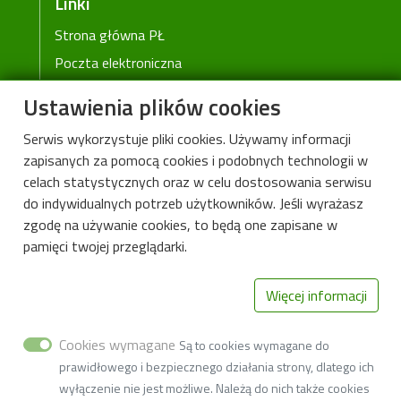
Linki
Strona główna PŁ
Poczta elektroniczna
Wikamp
Ustawienia plików cookies
Web Dziekanat
Serwis wykorzystuje pliki cookies. Używamy informacji
Biblioteka PŁ
zapisanych za pomocą cookies i podobnych technologii w
Rekrutacja PŁ
celach statystycznych oraz w celu dostosowania serwisu
Deklaracja dostępności cyfrowej
do indywidualnych potrzeb użytkowników. Jeśli wyrażasz
zgodę na używanie cookies, to będą one zapisane w
pamięci twojej przeglądarki.
Więcej informacji
Cookies wymagane
Są to cookies wymagane do
prawidłowego i bezpiecznego działania strony, dlatego ich
wyłączenie nie jest możliwe. Należą do nich także cookies
Instytut Surowców Naturalnych i