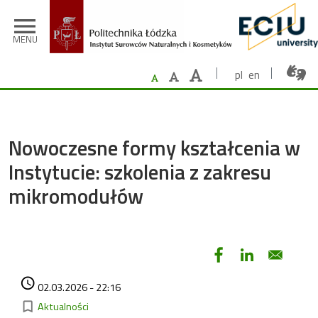
Przejdź do treści
menu
MENU
pl
en
Nowoczesne formy kształcenia w
Instytucie: szkolenia z zakresu
mikromodułów
Data dodania
access_time
02.03.2026 - 22:16
Kategorie
bookmark_border
Aktualności